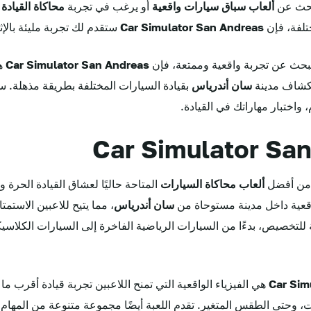
 يبحث عن
ألعاب سباق سيارات واقعية
أو يرغب في تجربة
محاكاة القيادة 
ختلفة، فإن
Car Simulator San Andreas
ستقدم لك تجربة مليئة بالإث
حث عن تجربة واقعية وممتعة، فإن
Car Simulator San Andreas
هي
تكشاف مدينة
سان أندرياس
بقيادة السيارات المختلفة بطريقة مذهلة. س
 واختبار مهاراتك في القيادة.
من أفضل
ألعاب محاكاة السيارات
المتاحة حاليًا لعشاق القيادة الحرة 
لواقعية داخل مدينة مستوحاة من
سان أندرياس
، مما يتيح للاعبين الاستمت
لة للتخصيص، بدءًا من السيارات الرياضية الفاخرة إلى السيارات الكلاس
Car Sim
هي الفيزياء الواقعية التي تمنح اللاعبين تجربة قيادة أقرب م
ت، وحتى الطقس المتغير. تقدم اللعبة أيضًا مجموعة متنوعة من المهام 