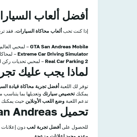
أفضل ألعاب السيارا
إذا كنت تحب
ألعاب محاكاة السيارات
، فقد تر
GTA San Andreas Mobile
– لمحبي العالم 
Extreme Car Driving Simulator
– لمحاكاة
Real Car Parking 2
– لمحبي تحديات ركن ال
لماذا يجب عليك تجربة Simulator San Andreas
توفر لك اللعبة
أفضل تجربة محاكاة قيادة السي
يمكنك
تخصيص سيارتك
وتعديلها بما يتناسب م
تدعم اللعبة
وضع اللعب الأونلاين
حيث يمكنك ال
تحميل Car Simulator San Andreas
للحصول على
أفضل تجربة لعب
دون إعلانات أ
وعدم وجود إعلانات مزعجة
.