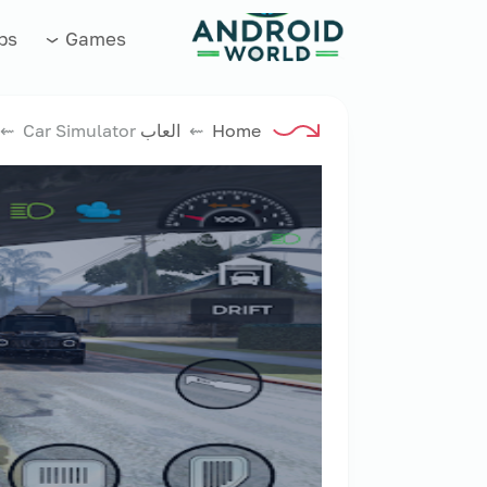
العاب فور نت
ps
Games
Home
⇜
العاب GTA
⇜ Car Simulator