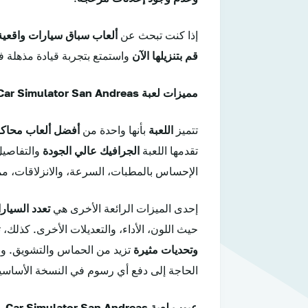
إذا كنت تبحث عن
ألعاب سباق سيارات واقعية
قم بتنزيلها الآن
واستمتع بتجربة قيادة مذهلة ف
مميزات لعبة Car Simulator San Andreas
تتميز
اللعبة
بأنها واحدة من
أفضل ألعاب محاكا
تقدمها اللعبة
الجرافيك عالي الجودة
والتفاصيل 
الإحساس بالمطبات، السرعة، والانزلاقات، م
إحدى الميزات الرائعة الأخرى هي
تعدد السيار
حيث اللون، الأداء، والتعديلات الأخرى. كذلك، 
وتحديات مثيرة
تزيد من الحماس والتشويق. وبا
الحاجة إلى دفع أي رسوم في النسخة الأساسي
عيوب لعبة Car Simulator San Andreas